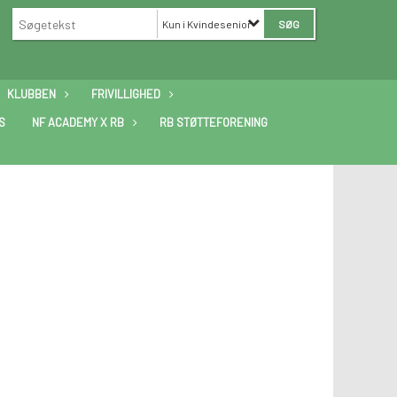
Kun i Kvindesenior
KLUBBEN
FRIVILLIGHED
S
NF ACADEMY X RB
RB STØTTEFORENING