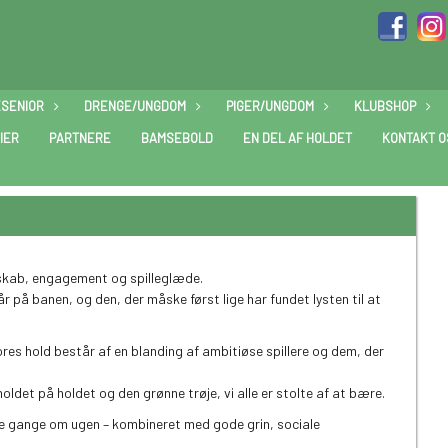
ESENIOR
DRENGE/UNGDOM
PIGER/UNGDOM
KLUBSHOP
IER
PARTNERE
BAMSEBOLD
EN DEL AF HOLDET
KONTAKT O
sskab, engagement og spilleglæde.
år på banen, og den, der måske først lige har fundet lysten til at
res hold består af en blanding af ambitiøse spillere og dem, der
det på holdet og den grønne trøje, vi alle er stolte af at bære.
ere gange om ugen – kombineret med gode grin, sociale