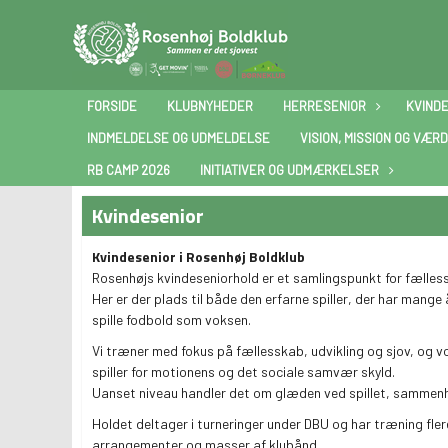
FORSIDE
KLUBNYHEDER
HERRESENIOR
KVIND
INDMELDELSE OG UDMELDELSE
VISION, MISSION OG VÆRD
RB CAMP 2026
INITIATIVER OG UDMÆRKELSER
Kvindesenior
Kvindesenior i Rosenhøj Boldklub
Rosenhøjs kvindeseniorhold er et samlingspunkt for fælle
Her er der plads til både den erfarne spiller, der har mange 
spille fodbold som voksen.
Vi træner med fokus på fællesskab, udvikling og sjov, og vo
spiller for motionens og det sociale samvær skyld.
Uanset niveau handler det om glæden ved spillet, sammenhol
Holdet deltager i turneringer under DBU og har træning fl
arrangementer og masser af klubånd.