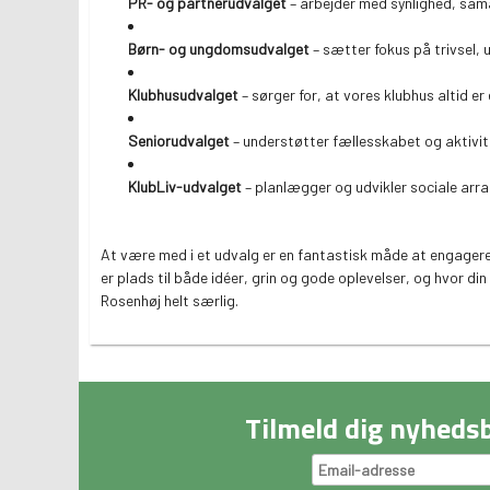
PR- og partnerudvalget
– arbejder med synlighed, sam
Børn- og ungdomsudvalget
– sætter fokus på trivsel, u
Klubhusudvalget
– sørger for, at vores klubhus altid er
Seniorudvalget
– understøtter fællesskabet og aktivit
KlubLiv-udvalget
– planlægger og udvikler sociale arr
At være med i et udvalg er en fantastisk måde at engagere s
er plads til både idéer, grin og gode oplevelser, og hvor di
Rosenhøj helt særlig.
Tilmeld dig nyheds