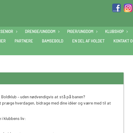
ESENIOR
DRENGE/UNGDOM
PIGER/UNGDOM
KLUBSHOP
IER
PARTNERE
BAMSEBOLD
EN DEL AF HOLDET
KONTAKT O
høj Boldklub – uden nødvendigvis at stå på banen?
t præge hverdagen, bidrage med dine idéer og være med til at
 i klubbens liv: